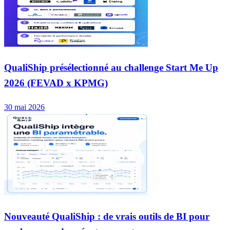
QualiShip présélectionné au challenge Start Me Up
2026 (FEVAD x KPMG)
30 mai 2026
Nouveauté QualiShip : de vrais outils de BI pour